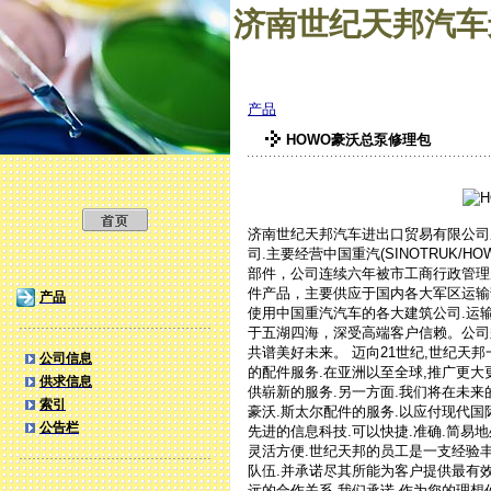
济南世纪天邦汽车
产品
HOWO豪沃总泵修理包
济南世纪天邦汽车进出口贸易有限公司成
司.主要经营中国重汽(SINOTRUK/
部件，公司连续六年被市工商行政管理
件产品，主要供应于国内各大军区运输
产品
使用中国重汽汽车的各大建筑公司.运输
于五湖四海，深受高端客户信赖。公司
共谱美好未来。 迈向21世纪,世纪天
公司信息
的配件服务.在亚洲以至全球,推广更
供求信息
供崭新的服务.另一方面.我们将在未来的数
索引
豪沃.斯太尔配件的服务.以应付现代国
公告栏
先进的信息科技.可以快捷.准确.简易
灵活方便.世纪天邦的员工是一支经验丰
队伍.并承诺尽其所能为客户提供最有
远的合作关系.我们承诺.作为您的理想伙